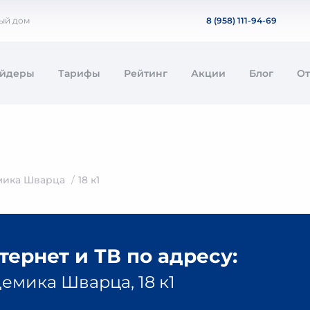
ный дом
8 (958) 111-94-69
айдеры
Тарифы
Рейтинг
Акции
Блог
О
мика Шварца
18 к1
ернет и ТВ по адресу:
емика Шварца, 18 к1