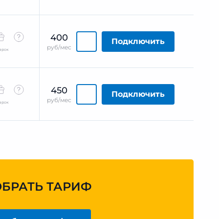
400
Подключить
руб/мес
арок
450
Подключить
руб/мес
арок
ОБРАТЬ ТАРИФ