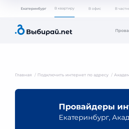
В квартиру
Екатеринбург
В офис
В част
Пров
Главная
Подключить интернет по адресу
Акаде
Провайдеры инт
Екатеринбург, Акад