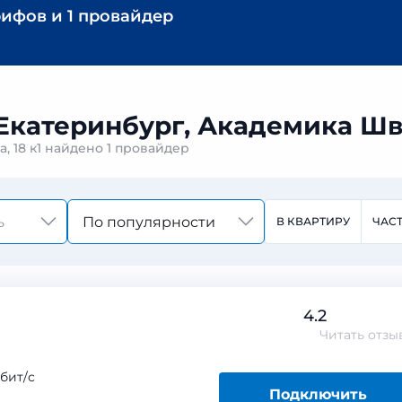
рифов
и
1 провайдер
Екатеринбург, Академика Шва
, 18 к1 найдено
1 провайдер
По популярности
В КВАРТИРУ
ЧАС
4.2
Читать
отзы
бит/с
Подключить