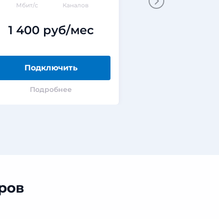
Мбит/с
Каналов
Мбит/
1 400 руб/мес
890 ру
Подключить
Подклю
Подробнее
Подроб
ров