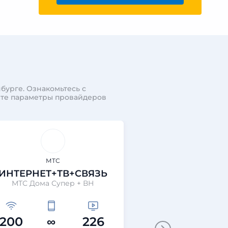
бурге. Ознакомьтесь с
ите параметры провайдеров
МТС
МТС
ИНТЕРНЕТ+ТВ+СВЯЗЬ
ИНТЕРНЕТ+
МТС Дома Супер + ВН
МТС Дома
200
∞
226
200
∞