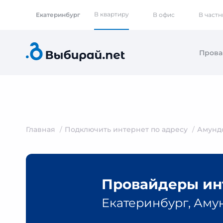
В квартиру
Екатеринбург
В офис
В част
Пров
Главная
Подключить интернет по адресу
Амунд
Провайдеры инт
Екатеринбург, Амун