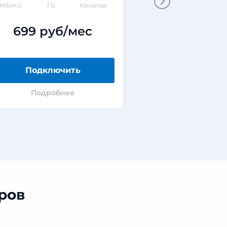
Мбит/с
ГБ
Каналов
Мбит/с
ГБ
699 руб/мес
550 ру
Подключить
Подклю
Подробнее
Подроб
ров