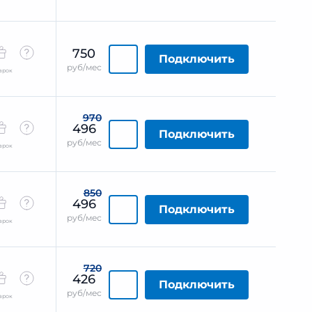
750
Подключить
руб/мес
арок
970
496
Подключить
руб/мес
арок
850
496
Подключить
руб/мес
арок
720
426
Подключить
руб/мес
арок