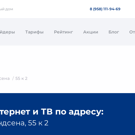
ный дом
8 (958) 111-94-69
айдеры
Тарифы
Рейтинг
Акции
Блог
О
сена
55 к 2
ернет и ТВ по адресу:
дсена, 55 к 2