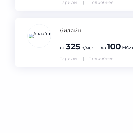
Тарифы
Подробнее
билайн
325
100
от
р/мес до
Мбит
Тарифы
Подробнее