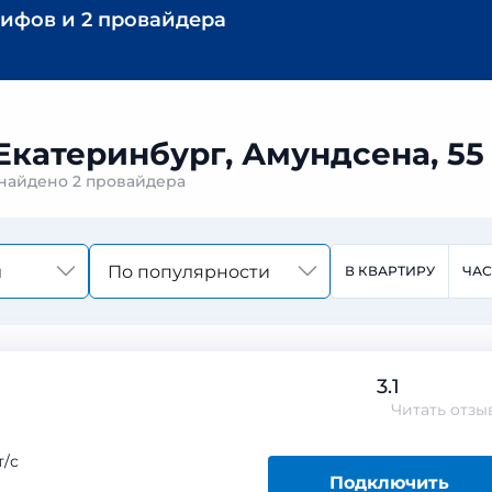
рифов
и
2 провайдера
Екатеринбург, Амундсена, 55 
2 найдено
2 провайдера
По популярности
В КВАРТИРУ
ЧА
3.1
Читать
отзы
/с
Подключить