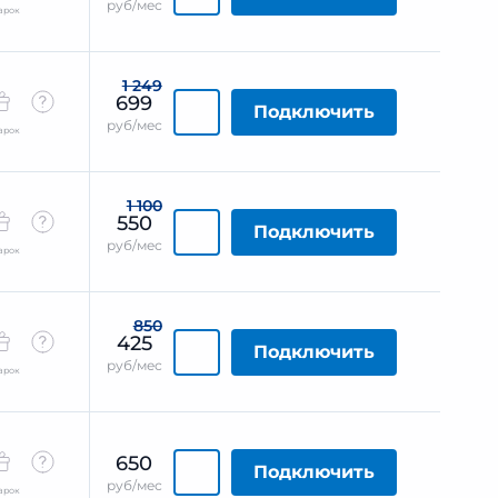
руб/мес
арок
1 249
699
Подключить
руб/мес
арок
1 100
550
Подключить
руб/мес
арок
850
425
Подключить
руб/мес
арок
650
Подключить
руб/мес
арок