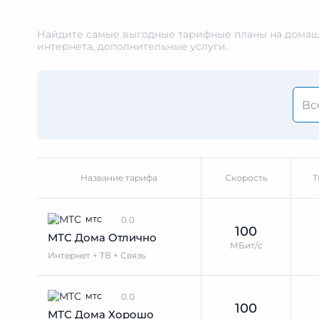
Найдите самые выгодные тарифные планы на домашн
интернета, дополнительные услуги.
Название тарифа
Скорость
Т
0.0
МТС
100
МТС Дома Отлично
МБит/с
Интернет + ТВ + Связь
0.0
МТС
100
МТС Дома Хорошо