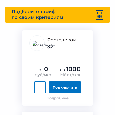
Подберите тариф
по своим критериям
Ростелеком
3.2
0
1000
от
до
руб/мес
Мбит/сек
Подключить
Подробнее