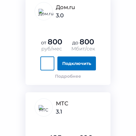
Дом.ru
3.0
800
800
от
до
руб/мес
Мбит/сек
Подключить
Подробнее
МТС
3.1