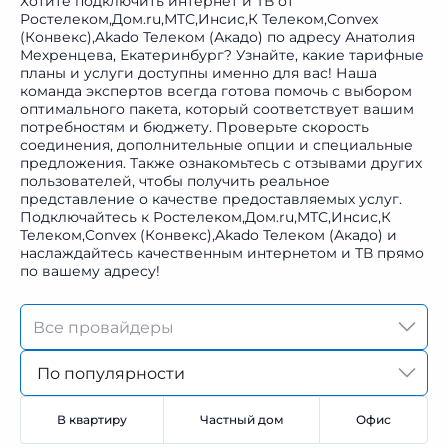
Хотите подключить интернет и ТВ от
Ростелеком,Дом.ru,МТС,Инсис,К Телеком,Convex
(Конвекс),Akado Телеком (Акадо) по адресу Анатолия
Мехренцева, Екатеринбург? Узнайте, какие тарифные
планы и услуги доступны именно для вас! Наша
команда экспертов всегда готова помочь с выбором
оптимального пакета, который соответствует вашим
потребностям и бюджету. Проверьте скорость
соединения, дополнительные опции и специальные
предложения. Также ознакомьтесь с отзывами других
пользователей, чтобы получить реальное
представление о качестве предоставляемых услуг.
Подключайтесь к Ростелеком,Дом.ru,МТС,Инсис,К
Телеком,Convex (Конвекс),Akado Телеком (Акадо) и
наслаждайтесь качественным интернетом и ТВ прямо
по вашему адресу!
По популярности
В квартиру
Частный дом
Офис