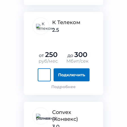
К Телеком
2.5
250
300
от
до
руб/мес
Мбит/сек
Подключить
Подробнее
Convex
(Конвекс)
3.0