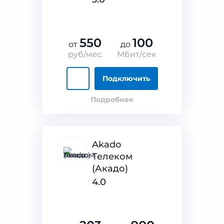
550
100
от
до
руб/мес
Мбит/сек
Подключить
Подробнее
Akado
Телеком
(Акадо)
4.0