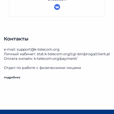
Контакты
e-mail: support@k-telecom.org
Личный кабинет: stat.k-telecom.org/cgi-bin/proga/client.pl
Оплата онлайн: k-telecom.org/payment/
Отдел по работе с физическими лицами
ул. Кулибина, 2, этаж 3
график работы: Пн. - Пт. с 09:00 до 18:00, Сб. - Вс.
подробнее
выходной
Общество с ограниченной ответственностью «К
Телеком»
Юридический адрес: 620137, Свердловская область,
город Екатеринбург, улица Кулибина, 2, оф.307
ИНН 6670230988, КПП 667001001