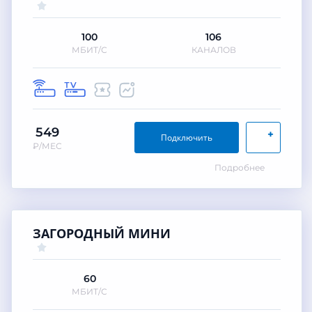
100
106
МБИТ/С
КАНАЛОВ
549
+
Подключить
₽/МЕС
Подробнее
ЗАГОРОДНЫЙ МИНИ
60
МБИТ/С