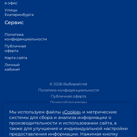
в офис
Улицы
Екатеринбурга
Сервис
Политика
конфиденциальности
Публичная
оферта
Карта сайта
Личный
кабинет
© 2026 Выбирай.net
Политика конфиденциальности
Публичная оферта
Правообладателям
Политика обработки персональных данных
Мы используем файлы
«Cookie»
и метрические
Приложение 1
системы для сбора и анализа информации о
Приложение 2
производительности и использовании сайта, а
Пользовательское соглашение
также для улучшения и индивидуальной настройки
Согласие на обработку персональных данных
предоставления информации. Нажимая кнопку