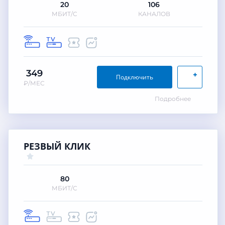
20
106
МБИТ/С
КАНАЛОВ
349
+
Подключить
₽/МЕС
Подробнее
РЕЗВЫЙ КЛИК
80
МБИТ/С