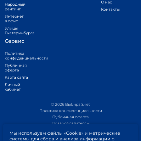
О нас
Народный
рейтинг
Контакты
Интернет
в офис
Улицы
Екатеринбурга
Сервис
Политика
конфиденциальности
Публичная
оферта
Карта сайта
Личный
кабинет
© 2026 Выбирай.net
Политика конфиденциальности
Публичная оферта
Правообладателям
Политика обработки персональных данных
Мы используем файлы
«Cookie»
и метрические
Приложение 1
системы для сбора и анализа информации о