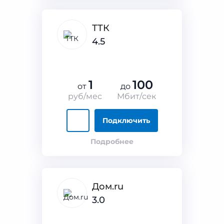
ТТК
4.5
1
100
от
до
руб/мес
Мбит/сек
Подключить
Подробнее
Дом.ru
3.0