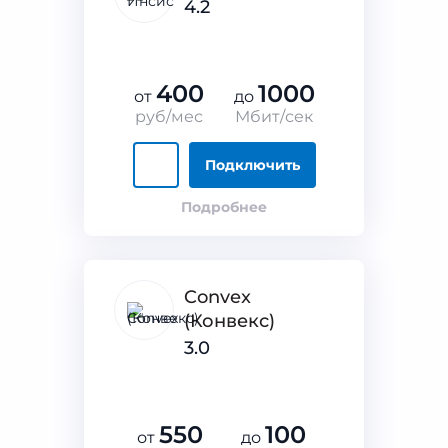
4.2
400
1000
от
до
руб/мес
Мбит/сек
Подключить
Подробнее
Convex
(Конвекс)
3.0
550
100
от
до