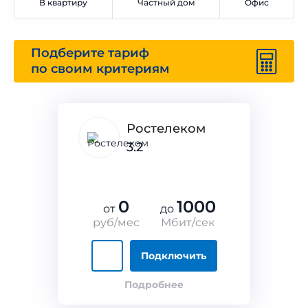
В квартиру
Частный дом
Офис
Подберите тариф
по своим критериям
Ростелеком
3.2
0
1000
от
до
руб/мес
Мбит/сек
Подключить
Подробнее