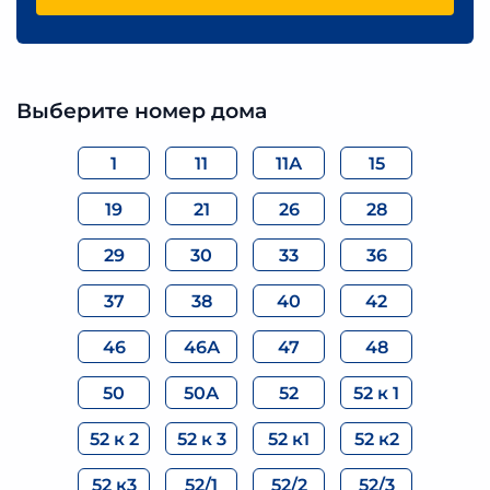
Выберите номер дома
1
11
11А
15
19
21
26
28
29
30
33
36
37
38
40
42
46
46А
47
48
50
50А
52
52 к 1
52 к 2
52 к 3
52 к1
52 к2
52 к3
52/1
52/2
52/3