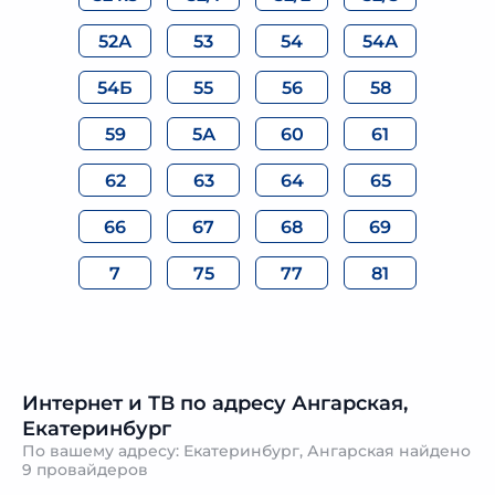
52А
53
54
54А
54Б
55
56
58
59
5А
60
61
62
63
64
65
66
67
68
69
7
75
77
81
Интернет и ТВ по адресу Ангарская,
Екатеринбург
По вашему адресу: Екатеринбург, Ангарская найдено
9 провайдеров