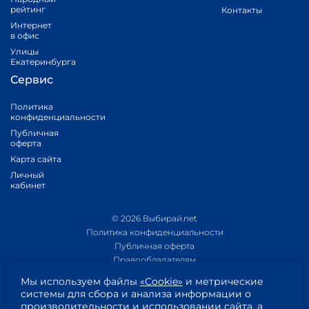
рейтинг
Контакты
Интернет
в офис
Улицы
Екатеринбурга
Сервис
Политика
конфиденциальности
Публичная
оферта
Карта сайта
Личный
кабинет
© 2026 Выбирай.net
Политика конфиденциальности
Публичная оферта
Правообладателям
Политика обработки персональных данных
Мы используем файлы
«Cookie»
и метрические
Приложение 1
системы для сбора и анализа информации о
Приложение 2
производительности и использовании сайта, а