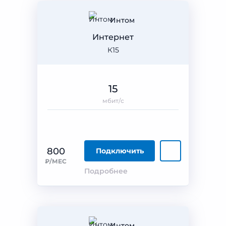
Интом
Интернет
К15
15
мбит/с
800
Подключить
₽/МЕС
Подробнее
Интом