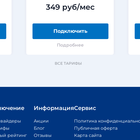
349 руб/мес
Подключить
Подробнее
ВСЕ ТАРИФЫ
лючение
Информация
Сервис
овайдеры
Акции
Политика конфиденциальн
рифы
Блог
Публичная оферта
ый рейтинг
Отзывы
Карта сайта