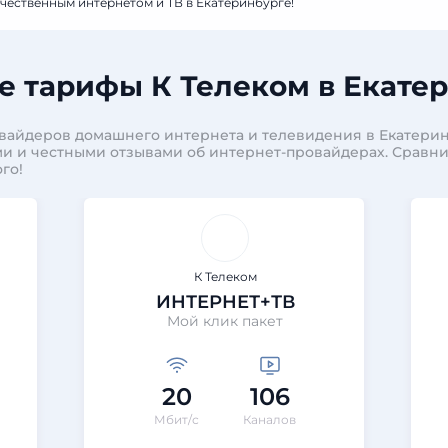
чественным интернетом и ТВ в Екатеринбурге!
 тарифы К Телеком в Екате
вайдеров домашнего интернета и телевидения в Екатерин
и и честными отзывами об интернет-провайдерах. Сравн
го!
К Телеком
ИНТЕРНЕТ+ТВ
Мой клик пакет
20
106
Мбит/с
Каналов