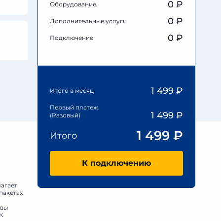
0
₽
Оборудование
0
₽
Дополнительные услуги
0 ₽
Подключение
1 499
₽
Итого в месяц
Первый платеж
1 499
₽
(Разовый)
1 499
₽
Итого
К подключению
лагает
пакетах
овы
К