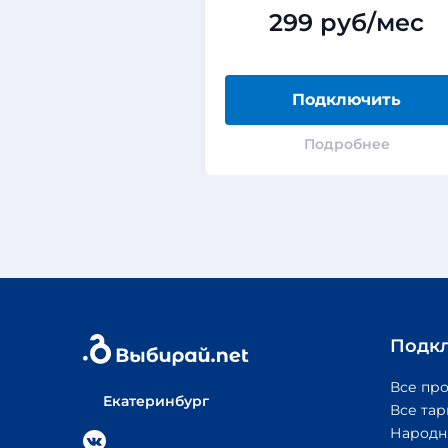
299 руб/мес
Подключить
Подробнее
Подк
Все пр
Екатеринбург
Все та
Народн