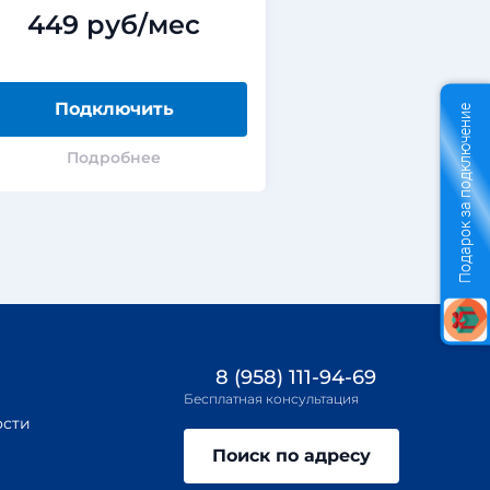
449 руб/мес
499 ру
Подключить
Подклю
Подарок за подключение
Подробнее
Подроб
8 (958) 111-94-69
Бесплатная консультация
ости
Поиск по адресу