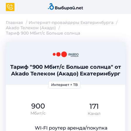
Главная
Интернет-провайдеры Екатеринбурга
Akado Телеком (Акадо)
Тариф 900 Мбит/с Больше солнца
Тариф "900 Мбит/с Больше солнца" от
Akado Телеком (Акадо) Екатеринбург
Интернет + ТВ
900
171
Мбит/с
Канал
WI-FI роутер аренда/покупка