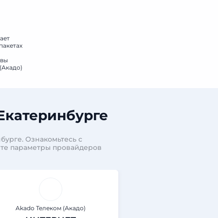
ает
пакетах
овы
(Акадо)
Екатеринбурге
бурге. Ознакомьтесь с
ите параметры провайдеров
Akado Телеком (Акадо)
Akado Телеком