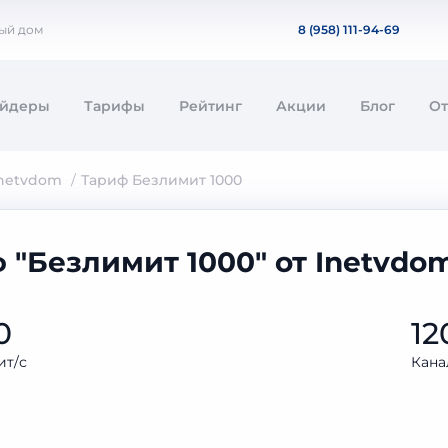
ный дом
8 (958) 111-94-69
айдеры
Тарифы
Рейтинг
Акции
Блог
О
netvdom
Тариф Безлимит 1000
 "Безлимит 1000" от Inetvdo
0
12
ит/с
Кана