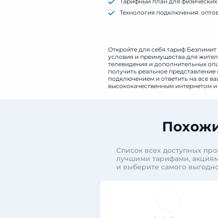
Тарифный план для физических 
Технология подключения: опто
Тарифный план доступен для р
Откройте для себя тариф Безлимит 
условия и преимущества для жителе
телевидения и дополнительных опци
получить реальное представление о
подключением и ответить на все в
высококачественным интернетом и 
Похожи
Список всех доступных про
лучшими тарифами, акциям
и выберите самого выгодно