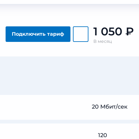
1 050
₽
Подключить тариф
В месяц
20 Мбит/сек
120