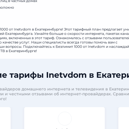
лиц в частных домах
волокно
айона Елизавет
1000 от Inetvdom в Екатеринбурге! Этот тарифный план предлагает у
й Екатеринбурга. Узнайте больше о скорости интернета, пакетах кан
ях, включенных в этот тариф. Ознакомьтесь с отзывами пользователе
 качестве услуг. Наши специалисты всегда готовы помочь вам с
аши вопросы. Подключайтесь к Безлимит 1000 от Inetvdom и наслажда
ТВ в Екатеринбурге!
е тарифы Inetvdom в Екатер
вайдеров домашнего интернета и телевидения в Екатерин
и и честными отзывами об интернет-провайдерах. Сравн
го!