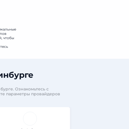
никальные
алов
й, чтобы
йтесь
инбурге
бурге. Ознакомьтесь с
ите параметры провайдеров