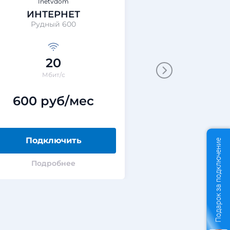
Inetvdom
Inetvd
ИНТЕРНЕТ
ИНТЕР
Рудный 600
Рудный
20
10
Мбит/с
Мбит/
600 руб/мес
400 ру
Подключить
Подклю
Подарок за подключение
Подробнее
Подроб