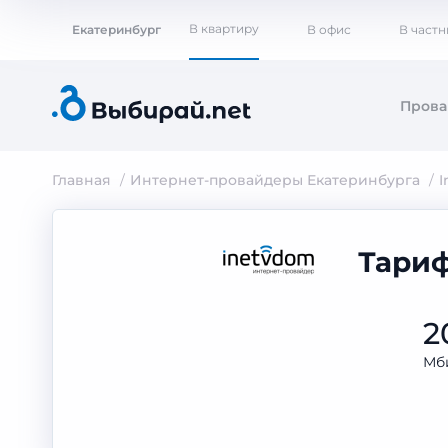
В квартиру
Екатеринбург
В офис
В част
Пров
Главная
Интернет-провайдеры Екатеринбурга
I
Тариф
2
Мб