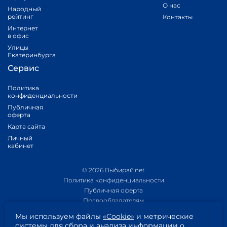
О нас
Народный
рейтинг
Контакты
Интернет
в офис
Улицы
Екатеринбурга
Сервис
Политика
конфиденциальности
Публичная
оферта
Карта сайта
Личный
кабинет
© 2026 Выбирай.net
Политика конфиденциальности
Публичная оферта
Правообладателям
Политика обработки персональных данных
Мы используем файлы
«Cookie»
и метрические
Приложение 1
системы для сбора и анализа информации о