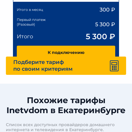
300
₽
Итого в месяц
Первый платеж
5 300
₽
(Разовый)
5 300
₽
Итого
К подключению
Подберите тариф
по своим критериям
Похожие тарифы
Inetvdom в Екатеринбурге
Список всех доступных провайдеров домашнего
интернета и телевидения в Екатеринбурге.