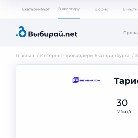
В квартиру
Екатеринбург
В офис
В част
Пров
Главная
Интернет-провайдеры Екатеринбурга
Тари
30
Мбит/с