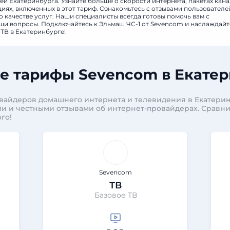
й Екатеринбурга. Узнайте больше о скорости интернета, пакетах кан
ях, включенных в этот тариф. Ознакомьтесь с отзывами пользователе
 качестве услуг. Наши специалисты всегда готовы помочь вам с
аши вопросы. Подключайтесь к Эльмаш ЧС-1 от Sevencom и наслаждайт
ТВ в Екатеринбурге!
е тарифы Sevencom в Екатер
вайдеров домашнего интернета и телевидения в Екатерин
и и честными отзывами об интернет-провайдерах. Сравн
го!
Sevencom
ТВ
Базовое ТВ