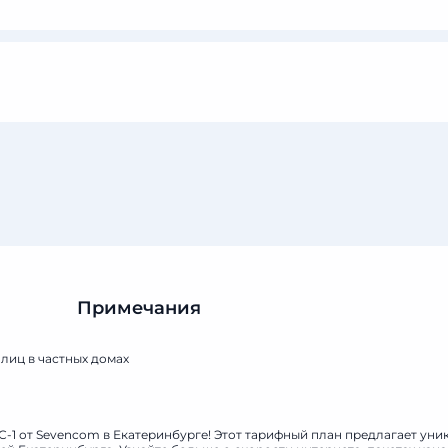
Примечания
лиц в частных домах
волокно
С-1 от Sevencom в Екатеринбурге! Этот тарифный план предлагает уни