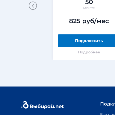
50
Мбит/с
825 руб/мес
Подключить
Подробнее
Подк
Все пр