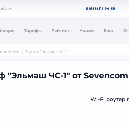
ный дом
8 (958) 111-94-69
айдеры
Тарифы
Рейтинг
Акции
Блог
О
Sevencom
Тариф Эльмаш ЧС-1
ф "Эльмаш ЧС-1" от Sevencom
WI-FI роутер 