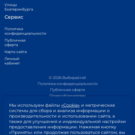
Улицы
Екатеринбурга
Сервис
Политика
конфиденциальности
Публичная
оферта
Карта сайта
Личный
кабинет
© 2026 Выбирай.net
Политика конфиденциальности
Публичная оферта
Правообладателям
Политика обработки персональных данных
Мы используем файлы
«Cookie»
и метрические
Приложение 1
системы для сбора и анализа информации о
Приложение 2
производительности и использовании сайта, а
Пользовательское соглашение
также для улучшения и индивидуальной настройки
Согласие на обработку персональных данных
предоставления информации. Нажимая кнопку
«Принять» или продолжая пользоваться сайтом, вы