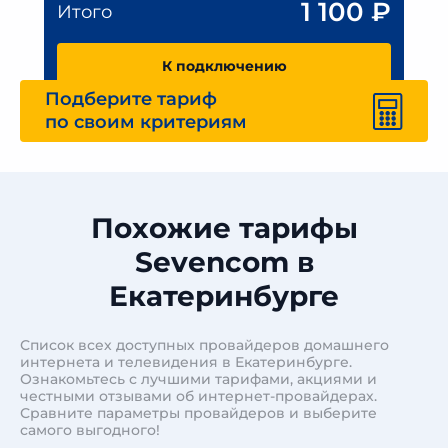
1 100
₽
Итого
К подключению
Подберите тариф
по своим критериям
Похожие тарифы
Sevencom в
Екатеринбурге
Список всех доступных провайдеров домашнего
интернета и телевидения в Екатеринбурге.
Ознакомьтесь с лучшими тарифами, акциями и
честными отзывами об интернет-провайдерах.
Сравните параметры провайдеров и выберите
самого выгодного!