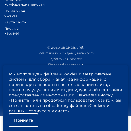
конфиденциальности
Публичная
оферта
Карта сайта
Личный
кабинет
© 2026 Выбирай.net
Политика конфиденциальности
Публичная оферта
Правообладателям
Политика обработки персональных данных
Мы используем файлы
«Cookie»
и метрические
Приложение 1
системы для сбора и анализа информации о
Приложение 2
производительности и использовании сайта, а
Согласие на обработку персональных данных
также для улучшения и индивидуальной настройки
Пользовательское соглашение
предоставления информации. Нажимая кнопку
«Принять» или продолжая пользоваться сайтом, вы
соглашаетесь на обработку файлов «Cookie» и
данных метрических систем.
Принять
Помощь
Подключить
Найти тариф