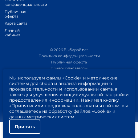
конфиденциальности
Публичная
оферта
Карта сайта
Личный
кабинет
© 2026 Выбирай.net
Политика конфиденциальности
Публичная оферта
Правообладателям
Политика обработки персональных данных
Мы используем файлы
«Cookie»
и метрические
Приложение 1
системы для сбора и анализа информации о
Приложение 2
производительности и использовании сайта, а
Пользовательское соглашение
также для улучшения и индивидуальной настройки
Согласие на обработку персональных данных
предоставления информации. Нажимая кнопку
«Принять» или продолжая пользоваться сайтом, вы
соглашаетесь на обработку файлов «Cookie» и
данных метрических систем.
Принять
Помощь
Подключить
Найти тариф