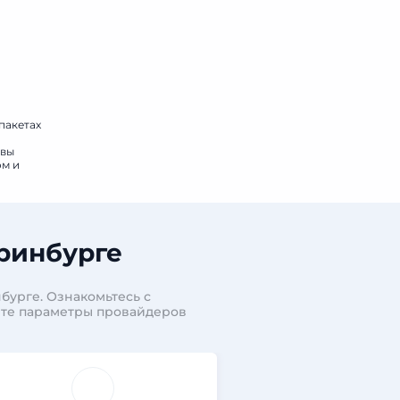
пакетах
овы
ом и
ринбурге
бурге. Ознакомьтесь с
ите параметры провайдеров