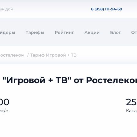
ный дом
8 (958) 111-94-69
айдеры
Тарифы
Рейтинг
Акции
Блог
О
остелеком
Тариф Игровой + ТВ
 "Игровой + ТВ" от Ростелек
00
2
т/с
Кана