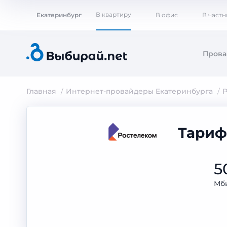
В квартиру
Екатеринбург
В офис
В част
Пров
Главная
Интернет-провайдеры Екатеринбурга
Р
Тариф
5
Мби