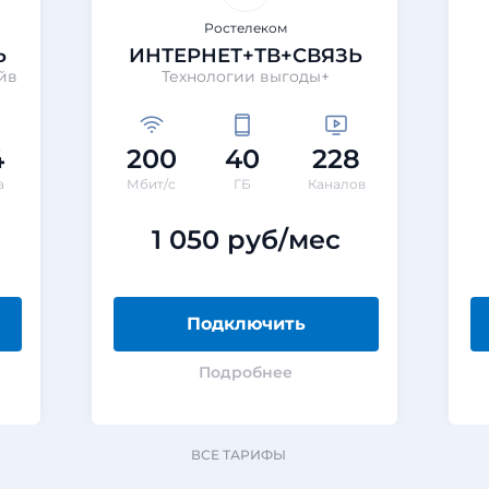
Ростелеком
Ь
ИНТЕРНЕТ+ТВ+СВЯЗЬ
айв
Технологии выгоды+
4
200
40
228
а
Мбит/с
ГБ
Каналов
1 050 руб/мес
Подключить
Подробнее
ВСЕ ТАРИФЫ