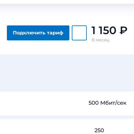
1 150
₽
Подключить тариф
В месяц
500 Мбит/сек
250