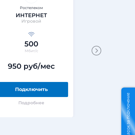
Ростелеком
Ростеле
ИНТЕРНЕТ
ИНТЕРНЕТ
Игровой
Технологии обще
драй
500
200
Мбит/с
Мбит/с
950 руб/мес
0 руб
Подключить
Подклю
Подарок за подключение
Подробнее
Подроб