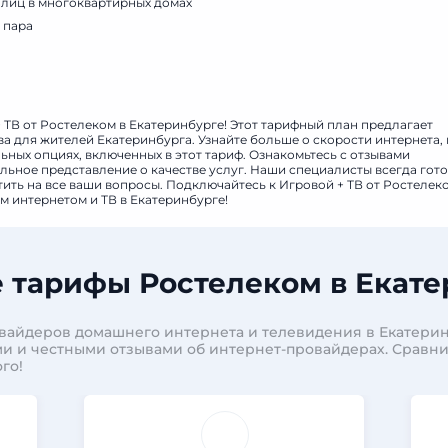
 лиц в многоквартирных домах
 пара
предоставляется только при технической возможности
 ТВ от Ростелеком в Екатеринбурге! Этот тарифный план предлагает
а для жителей Екатеринбурга. Узнайте больше о скорости интернета, 
ных опциях, включенных в этот тариф. Ознакомьтесь с отзывами
льное представление о качестве услуг. Наши специалисты всегда гот
ить на все ваши вопросы. Подключайтесь к Игровой + ТВ от Ростелек
 интернетом и ТВ в Екатеринбурге!
 тарифы Ростелеком в Екате
вайдеров домашнего интернета и телевидения в Екатерин
и и честными отзывами об интернет-провайдерах. Сравн
го!