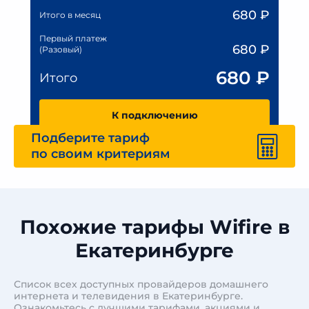
680
₽
Итого в месяц
Первый платеж
680
₽
(Разовый)
680
₽
Итого
К подключению
Подберите тариф
по своим критериям
Похожие тарифы Wifire в
Екатеринбурге
Список всех доступных провайдеров домашнего
интернета и телевидения в Екатеринбурге.
Ознакомьтесь с лучшими тарифами, акциями и