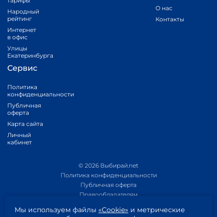
тарифы
О нас
Народный
рейтинг
Контакты
Интернет
в офис
Улицы
Екатеринбурга
Сервис
Политика
конфиденциальности
Публичная
оферта
Карта сайта
Личный
кабинет
© 2026 Выбирай.net
Политика конфиденциальности
Публичная оферта
Правообладателям
Политика обработки персональных данных
Мы используем файлы
«Cookie»
и метрические
Приложение 1