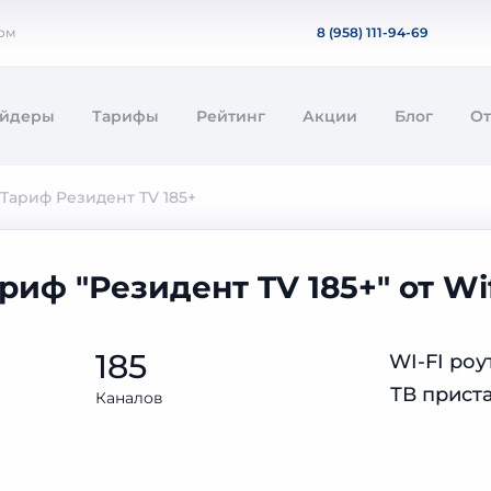
ом
8 (958) 111-94-69
айдеры
Тарифы
Рейтинг
Акции
Блог
О
Тариф Резидент TV 185+
риф "Резидент TV 185+" от Wi
185
WI-FI роу
ТВ прист
Каналов