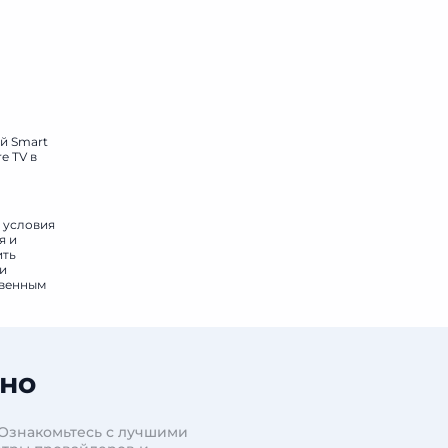
й Smart
e TV в
е условия
я и
ить
 и
твенным
ино
 Ознакомьтесь с лучшими