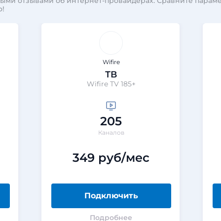
ными отзывами об интернет-провайдерах. Сравните парам
о!
Wifire
ТВ
Wifire TV 185+
205
Каналов
349 руб/мес
Подключить
Подробнее