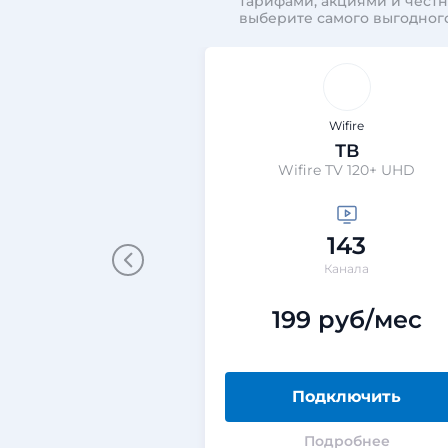
тарифами, акциями и чест
выберите самого выгодног
Wifire
ТВ
Wifire TV 120+ UHD
143
Канала
199 руб/мес
Подключить
Подробнее