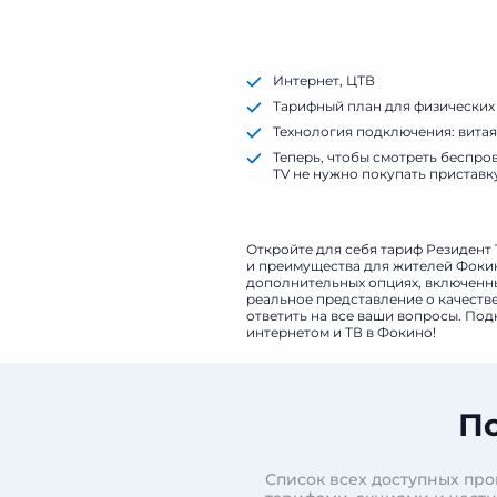
Интернет, ЦТВ
Тарифный план для физических
Технология подключения: витая
Теперь, чтобы смотреть беспр
TV не нужно покупать приставк
Smart TV.
Откройте для себя тариф Резидент 
и преимущества для жителей Фокино
дополнительных опциях, включенных
реальное представление о качеств
ответить на все ваши вопросы. Под
интернетом и ТВ в Фокино!
По
Список всех доступных пр