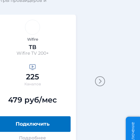
етры провайдеров и
Wifire
Wifir
ТВ
ТВ
Wifire TV 200+
Wifire TV
225
25
Каналов
Канал
479 руб/мес
949 ру
Подключить
Подклю
Подробнее
Подроб