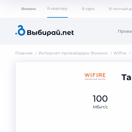
В квартиру
Фокино
В офис
В частный д
Пров
Главная
Интернет-провайдеры Фокино
Wifire
Та
100
Мбит/с