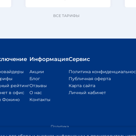
ВСЕ ТАРИФЫ
ключение
Информация
Сервис
ровайдеры
Акции
Политика конфиденциальнос
арифы
Блог
Публичная оферта
ный рейтинг
Отзывы
Карта сайта
нет в офис
О нас
Личный кабинет
 Фокино
Контакты
Политика
обработки
Приложение
Пр
Правообладателям
персональных
1
2