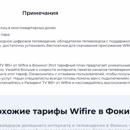
Примечания
 лиц в многоквартирных домах
 пара
оводное цифровое телевидение, обладателям телевизоров с поддержко
у, достаточно установить бесплатное для скачивания приложение Wifir
TV 185+ от Wifire в Фокино! Этот тарифный план предлагает уникальны
. Узнайте больше о скорости интернета, пакетах каналов телевидени
 в этот тариф. Ознакомьтесь с отзывами пользователей, чтобы получ
е услуг. Наши специалисты всегда готовы помочь вам с подключением
ключайтесь к Резидент TV 185+ от Wifire и наслаждайтесь высококачес
хожие тарифы Wifire в Фок
овайдеров домашнего интернета и телевидения в Фокино.