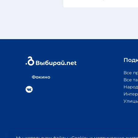
Под
Все п
Фокино
Все т
Народ
Интер
Улицы
© 2026
Политика
Публичная
Выбирай.net
конфиденциальности
оферта