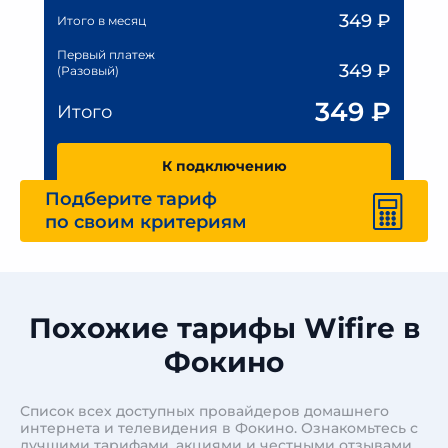
349
₽
Итого в месяц
Первый платеж
349
₽
(Разовый)
349
₽
Итого
К подключению
Подберите тариф
по своим критериям
Похожие тарифы Wifire в
Фокино
Список всех доступных провайдеров домашнего
интернета и телевидения в Фокино. Ознакомьтесь с
лучшими тарифами, акциями и честными отзывами