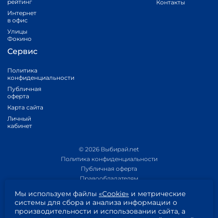
рейтинг
Контакты
Интернет
в офис
Улицы
Фокино
Сервис
Политика
конфиденциальности
Публичная
оферта
Карта сайта
Личный
кабинет
© 2026 Выбирай.net
Политика конфиденциальности
Публичная оферта
Правообладателям
Политика обработки персональных данных
Мы используем файлы
«Cookie»
и метрические
Приложение 1
системы для сбора и анализа информации о
Приложение 2
производительности и использовании сайта, а
Согласие на обработку персональных данных