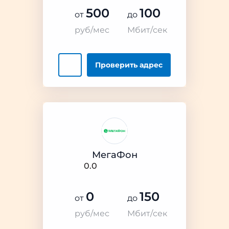
500
100
от
до
руб/мес
Мбит/сек
Проверить
адрес
МегаФон
0.0
0
150
от
до
руб/мес
Мбит/сек