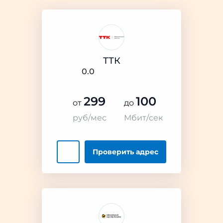
ТТК
0.0
299
100
от
до
руб/мес
Мбит/сек
Проверить
адрес