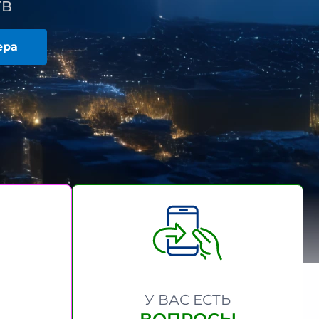
ТВ
ера
У ВАС ЕСТЬ