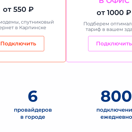
В ОФИС
от 550 ₽
от 1000 ₽
модемы, спутниковый
Подберем оптима
ернет в Карпинске
тариф в вашем зд
Подключить
Подключить
6
80
провайдеров
подключен
в городе
ежедневн