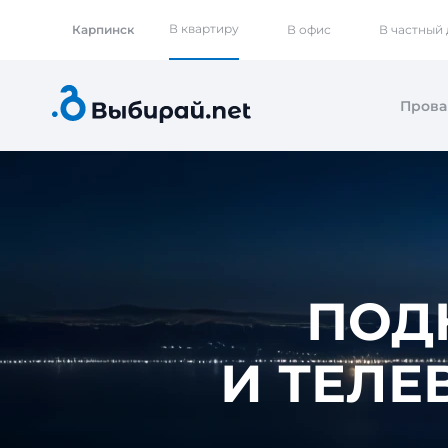
В квартиру
Карпинск
В офис
В частный
Пров
ПОД
И ТЕЛЕ