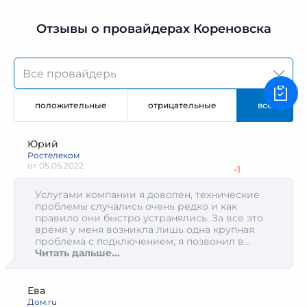
Отзывы о провайдерах Кореновска
положительные
отрицательные
все
Юрий
Ростелеком
от
05.05.2022
-1
Услугами компании я доволен, технические
проблемы случались очень редко и как
правило они быстро устранялись. За все это
время у меня возникла лишь одна крупная
проблема с подключением, я позвонил в
службу поддержки, общаются на линии
Читать дальше...
вежливо, выслушали проблему, выявили
причину и пообещали прислать мастера в
течении нескольких дней. Мастер связался со
Ева
мной на следующий день и мы договорились о
Дом.ru