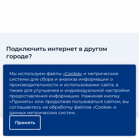
Подключить интернет в другом
городе?
Абинск
Крымск
Мы используем файлы
«Cookie»
и метрические
Анапа
Курчанская
системы для сбора и анализа информации о
производительности и использовании сайта, а
Апшеронск
Кущёвская
также для улучшения и индивидуальной настройки
Армавир
Лабинск
предоставления информации. Нажимая кнопку
«Принять» или продолжая пользоваться сайтом, вы
Ахтырский
Новороссийск
соглашаетесь на обработку файлов «Cookie» и
Белореченск
Славянск-на-Кубани
данных метрических систем.
Геленджик
Сочи
Принять
Горячий Ключ
Темрюк
Помощь
Подключить
Найти тариф
Гулькевичи
Тихорецк