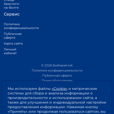
Красного-
на-Волге
Сервис
Политика
конфиденциальности
Публичная
оферта
Карта сайта
Личный
кабинет
© 2026 Выбирай.net
Политика конфиденциальности
Публичная оферта
Правообладателям
Политика обработки персональных данных
Мы используем файлы
«Cookie»
и метрические
Приложение 1
системы для сбора и анализа информации о
Приложение 2
производительности и использовании сайта, а
Пользовательское соглашение
также для улучшения и индивидуальной настройки
Согласие на обработку персональных данных
предоставления информации. Нажимая кнопку
«Принять» или продолжая пользоваться сайтом, вы