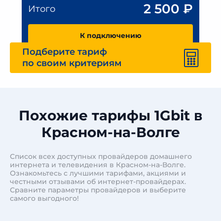
2 500
₽
Итого
К подключению
Подберите тариф
по своим критериям
Похожие тарифы 1Gbit в
Красном-на-Волге
Список всех доступных провайдеров домашнего
интернета и телевидения в Красном-на-Волге.
Ознакомьтесь с лучшими тарифами, акциями и
честными отзывами об интернет-провайдерах.
Сравните параметры провайдеров и выберите
самого выгодного!