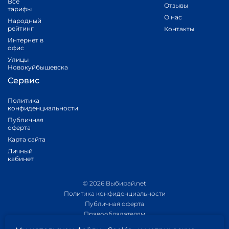
Все
Отзывы
тарифы
О нас
Народный
рейтинг
Контакты
Интернет в
офис
Улицы
Новокуйбышевска
Сервис
Политика
конфиденциальности
Публичная
оферта
Карта сайта
Личный
кабинет
© 2026 Выбирай.net
Политика конфиденциальности
Публичная оферта
Правообладателям
Политика обработки персональных данных