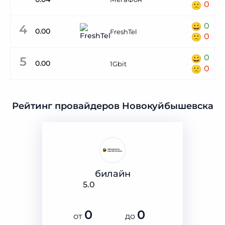
0
0
4
0.00
FreshTel
0
0
5
0.00
1Gbit
0
Рейтинг провайдеров Новокуйбышевска
билайн
5.0
0
0
от
до