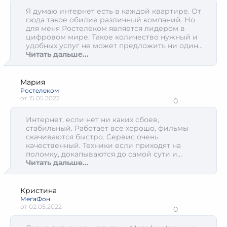
Я думаю интернет есть в каждой квартире. От
сюда такое обилие различный компаний. Но
для меня Ростелеком является лидером в
цифровом мире. Такое количество нужный и
удобных услуг не может предложить ни один
провайдер. И я не говорю про Интернет.
Читать дальше...
Перемотка тв на 72 часа на всех каналах? Есть
только у ростелеком. UTP розетки чтобы
провода не болтались - пожалуйста.
Мария
Собственный кинотеатр - пожалуйста.
Ростелеком
Видеонаблюдение, новый дом, антивирусы и
от
15.05.2022
0
тд. Подключайтесь к этому провайдеру и
жизнь станет легче
Интернет, если нет ни каких сбоев,
стабильный. Работает все хорошо, фильмы
скачиваются быстро. Сервис очень
качественный. Техники если приходят на
поломку, докапываются до самой сути и
устраняют все проблемы. За такие услуги
Читать дальше...
очень выгодно
Кристина
МегаФон
от
02.05.2022
0