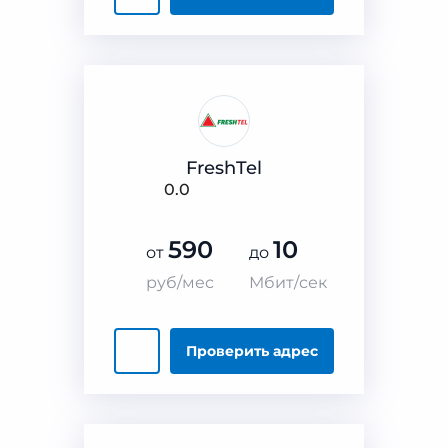
FreshTel
0.0
590
10
от
до
руб/мес
Мбит/сек
Проверить
адрес