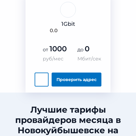
1Gbit
0.0
1000
0
от
до
руб/мес
Мбит/сек
Проверить
адрес
Лучшие тарифы
провайдеров месяца в
Новокуйбышевске на