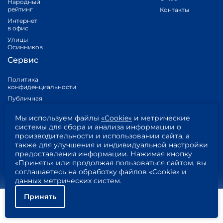
Народный
рейтинг
Контакты
Интернет
в офис
Улицы
Осинников
Сервис
Политика
конфиденциальности
Публичная
оферта
Карта сайта
Мы используем файлы
«Cookie»
и метрические
системы для сбора и анализа информации о
Личный
производительности и использовании сайта, а
кабинет
также для улучшения и индивидуальной настройки
предоставления информации. Нажимая кнопку
© 2026 Выбирай.net
«Принять» или продолжая пользоваться сайтом, вы
Политика конфиденциальности
соглашаетесь на обработку файлов «Cookie» и
Публичная оферта
данных метрических систем.
Правообладателям
Принять
Политика обработки персональных данных
Приложение 1
Помощь
Подключить
Найти тариф
Приложение 2