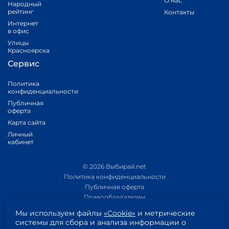
О нас
Народный
рейтинг
Контакты
Интернет
в офис
Улицы
Красноярска
Сервис
Политика
конфиденциальности
Публичная
оферта
Карта сайта
Личный
кабинет
© 2026 Выбирай.net
Политика конфиденциальности
Публичная оферта
Правообладателям
Политика обработки персональных данных
Мы используем файлы
«Cookie»
и метрические
Приложение 1
системы для сбора и анализа информации о
Приложение 2