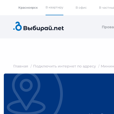
В квартиру
Красноярск
В офис
В частны
Пров
Главная
Подключить интернет по адресу
Минин