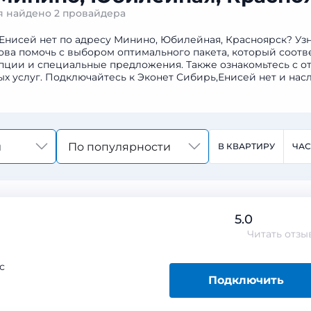
ая найдено
2 провайдера
,Енисей нет по адресу Минино, Юбилейная, Красноярск? Узн
това помочь с выбором оптимального пакета, который соот
ции и специальные предложения. Также ознакомьтесь с от
х услуг. Подключайтесь к Эконет Сибирь,Енисей нет и на
По популярности
В КВАРТИРУ
ЧА
5.0
Читать
отзы
с
Подключить