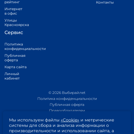
рейтинг
Контакты
Интернет
в офис
Улицы
Красноярска
Сервис
Политика
конфиденциальности
Публичная
оферта
Карта сайта
Личный
кабинет
© 2026 Выбирай.net
Политика конфиденциальности
Публичная оферта
Правообладателям
Политика обработки персональных данных
Мы используем файлы
«Cookie»
и метрические
Приложение 1
системы для сбора и анализа информации о
Приложение 2
производительности и использовании сайта, а