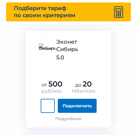
Подберите тариф
по своим критериям
Эконет
Сибирь
5.0
500
20
от
до
руб/мес
Мбит/сек
Подключить
Подробнее