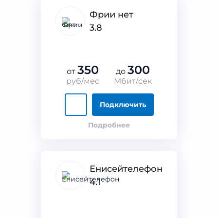
Фрии нет
3.8
350
300
от
до
руб/мес
Мбит/сек
Подключить
Подробнее
Енисейтелефон
4.1