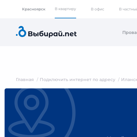
В квартиру
Красноярск
В офис
В частны
Пров
Главная
Подключить интернет по адресу
Иланс