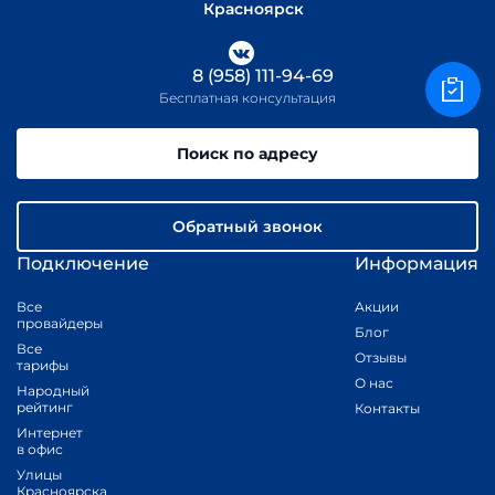
Красноярск
8 (958) 111-94-69
Бесплатная консультация
Поиск по адресу
Обратный звонок
Подключение
Информация
Все
Акции
провайдеры
Блог
Все
Отзывы
тарифы
О нас
Народный
рейтинг
Контакты
Интернет
в офис
Улицы
Красноярска