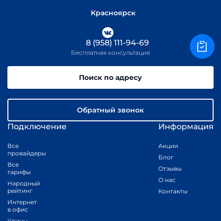
Красноярск
8 (958) 111-94-69
Бесплатная консультация
Поиск по адресу
Обратный звонок
Подключение
Информация
Все
Акции
провайдеры
Блог
Все
Отзывы
тарифы
О нас
Народный
рейтинг
Контакты
Интернет
в офис
Улицы