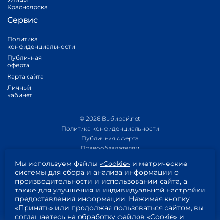
Красноярска
Сервис
Политика
конфиденциальности
Публичная
оферта
Карта сайта
Личный
кабинет
© 2026 Выбирай.net
Политика конфиденциальности
Публичная оферта
Правообладателям
Политика обработки персональных данных
Мы используем файлы
«Cookie»
и метрические
Приложение 1
системы для сбора и анализа информации о
Приложение 2
производительности и использовании сайта, а
Согласие на обработку персональных данных
также для улучшения и индивидуальной настройки
Пользовательское соглашение
предоставления информации. Нажимая кнопку
«Принять» или продолжая пользоваться сайтом, вы
соглашаетесь на обработку файлов «Cookie» и