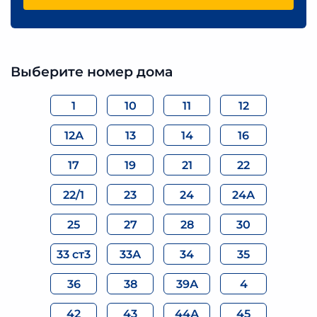
Выберите номер дома
1
10
11
12
12А
13
14
16
17
19
21
22
22/1
23
24
24А
25
27
28
30
33 ст3
33А
34
35
36
38
39А
4
42
43
44А
45