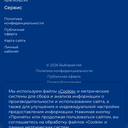
Красноярска
Сервис
Политика
конфиденциальности
Публичная
оферта
Карта сайта
Личный
кабинет
© 2026 Выбирай.net
Политика конфиденциальности
Публичная оферта
Правообладателям
Политика обработки персональных данных
Мы используем файлы
«Cookie»
и метрические
Приложение 1
системы для сбора и анализа информации о
Приложение 2
производительности и использовании сайта, а
Пользовательское соглашение
также для улучшения и индивидуальной настройки
Согласие на обработку персональных данных
предоставления информации. Нажимая кнопку
«Принять» или продолжая пользоваться сайтом, вы
соглашаетесь на обработку файлов «Cookie» и
данных метрических систем.