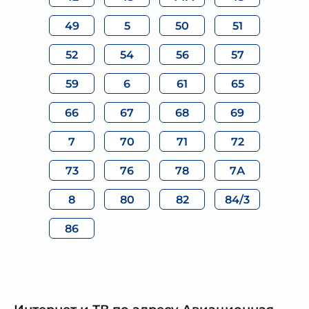
49
5
50
51
52
54
56
57
59
6
61
65
66
67
68
69
7
70
71
72
73
76
78
7А
8
80
82
84/3
86