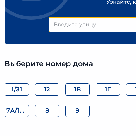
Узнайте, 
Выберите номер дома
1/31
12
1В
1Г
7А/10Ж
8
9