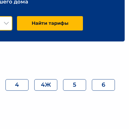
ашего дома
Найти тарифы
4
4Ж
5
6