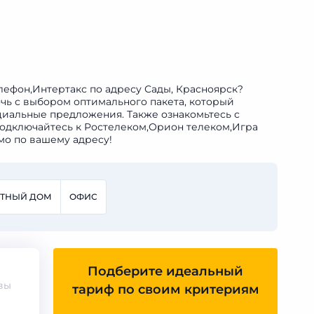
лефон,Интертакс по адресу Сады, Красноярск?
очь с выбором оптимального пакета, который
циальные предложения. Также ознакомьтесь с
Подключайтесь к Ростелеком,Орион телеком,Игра
мо по вашему адресу!
СТНЫЙ ДОМ
ОФИС
Подберите идеальный
вы
тариф по своим критериям