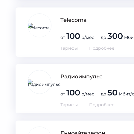
Telecoma
100
300
от
р/мес до
Мби
Тарифы
Подробнее
Радиоимпульс
100
50
от
р/мес до
Мбит/
Тарифы
Подробнее
Енисейтелефон