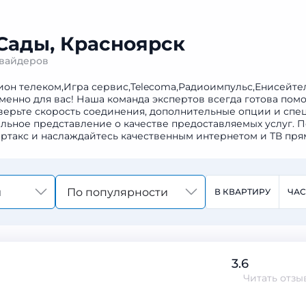
 Сады, Красноярск
овайдеров
ион телеком,Игра сервис,Telecoma,Радиоимпульс,Енисейте
менно для вас! Наша команда экспертов всегда готова пом
верьте скорость соединения, дополнительные опции и спе
альное представление о качестве предоставляемых услуг. 
ртакс и наслаждайтесь качественным интернетом и ТВ пря
По популярности
В КВАРТИРУ
ЧА
3.6
Читать
отзы