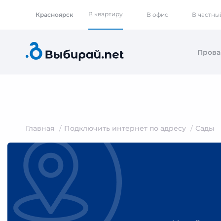
В квартиру
Красноярск
В офис
В частны
Пров
Главная
Подключить интернет по адресу
Сады