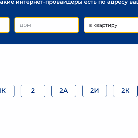
какие интернет-провайдеры есть по адресу в
в квартиру
1К
2
2А
2И
2К