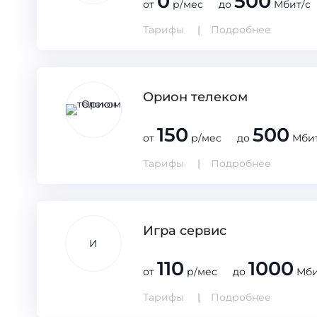
0
500
от
р/мес до
Мбит/с
Тарифы
Подробнее
Орион телеком
150
500
от
р/мес до
Мбит
Тарифы
Подробнее
Игра сервис
И
110
1000
от
р/мес до
Мби
Тарифы
Подробнее