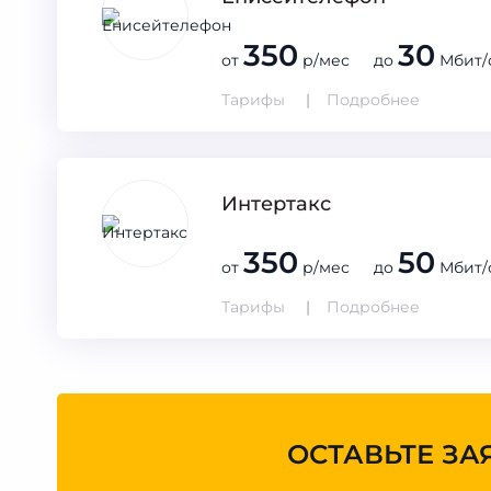
350
30
от
р/мес до
Мбит/
Тарифы
Подробнее
Интертакс
350
50
от
р/мес до
Мбит/
Тарифы
Подробнее
ОСТАВЬТЕ ЗА