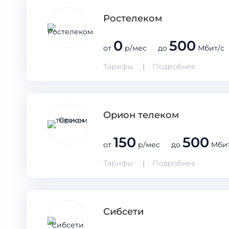
Ростелеком
0
500
от
р/мес до
Мбит/с
Тарифы
Подробнее
Орион телеком
150
500
от
р/мес до
Мбит
Тарифы
Подробнее
Сибсети