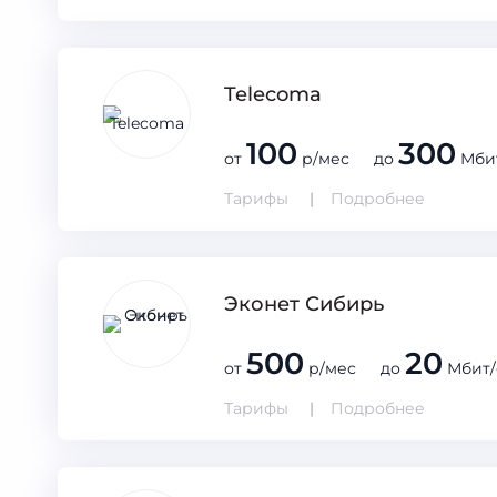
Telecoma
100
300
от
р/мес до
Мби
Тарифы
Подробнее
Эконет Сибирь
500
20
от
р/мес до
Мбит/
Тарифы
Подробнее