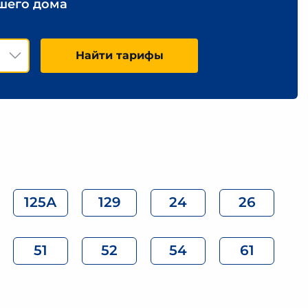
ашего дома
Найти тарифы
125А
129
24
26
51
52
54
61