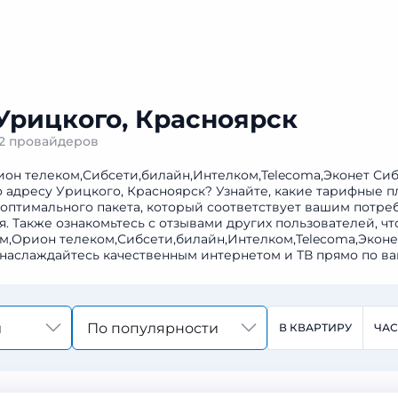
 Урицкого, Красноярск
12 провайдеров
ион телеком,Сибсети,билайн,Интелком,Telecoma,Эконет Си
 адресу Урицкого, Красноярск? Узнайте, какие тарифные п
 оптимального пакета, который соответствует вашим потре
Также ознакомьтесь с отзывами других пользователей, чт
ом,Орион телеком,Сибсети,билайн,Интелком,Telecoma,Эконе
 наслаждайтесь качественным интернетом и ТВ прямо по ва
По популярности
В КВАРТИРУ
ЧА