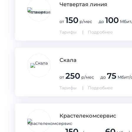
Четвертая линия
150
100
от
р/мес до
Мбит
Тарифы
Подробнее
Скала
250
75
от
р/мес до
Мбит/
Тарифы
Подробнее
Крастелекомсервис
150
60