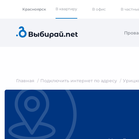
В квартиру
Красноярск
В офис
В частны
Пров
Главная
Подключить интернет по адресу
Урицк