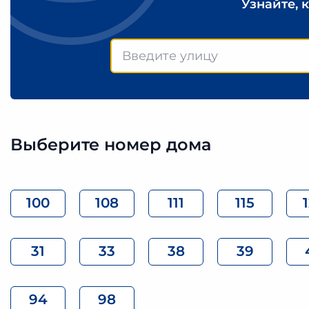
Узнайте, 
Выберите номер дома
100
108
111
115
31
33
38
39
94
98