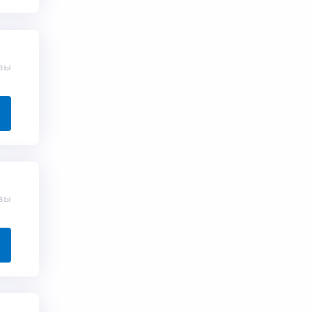
вы
вы