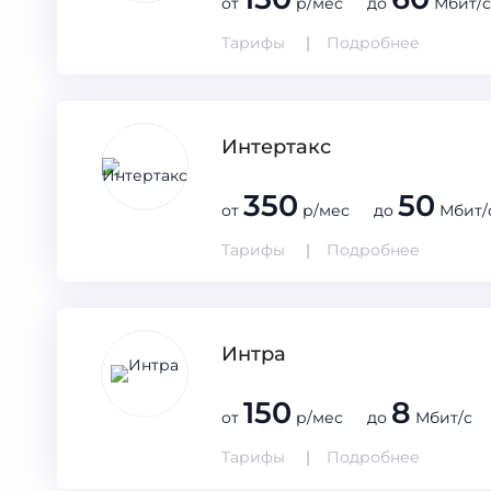
от
р/мес до
Мбит/с
Тарифы
Подробнее
Интертакс
350
50
от
р/мес до
Мбит/
Тарифы
Подробнее
Интра
150
8
от
р/мес до
Мбит/с
Тарифы
Подробнее