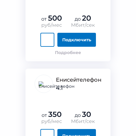
500
20
от
до
руб/мес
Мбит/сек
Подключить
Подробнее
Енисейтелефон
4.1
350
30
от
до
руб/мес
Мбит/сек