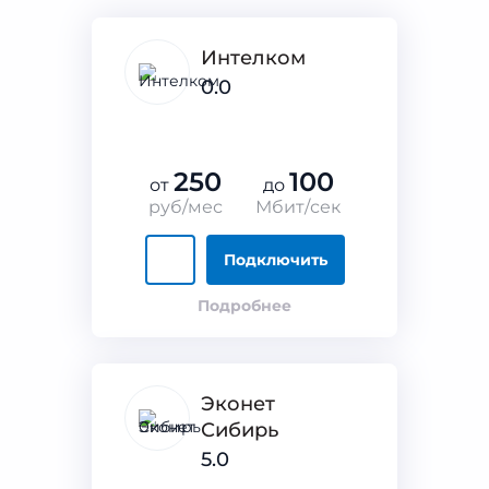
Интелком
0.0
250
100
от
до
руб/мес
Мбит/сек
Подключить
Подробнее
Эконет
Сибирь
5.0