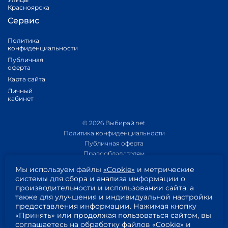
Красноярска
Сервис
Политика
конфиденциальности
Публичная
оферта
Карта сайта
Личный
кабинет
© 2026 Выбирай.net
Политика конфиденциальности
Публичная оферта
Правообладателям
Политика обработки персональных данных
Мы используем файлы
«Cookie»
и метрические
Приложение 1
системы для сбора и анализа информации о
Приложение 2
производительности и использовании сайта, а
Пользовательское соглашение
также для улучшения и индивидуальной настройки
Согласие на обработку персональных данных
предоставления информации. Нажимая кнопку
«Принять» или продолжая пользоваться сайтом, вы
соглашаетесь на обработку файлов «Cookie» и