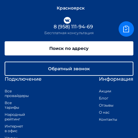
Красноярск
8 (958) 111-94-69
Бесплатная консультация
Поиск по адресу
Обратный звонок
Подключение
Информация
Все
Акции
провайдеры
Блог
Все
Отзывы
тарифы
О нас
Народный
рейтинг
Контакты
Интернет
в офис
Улицы