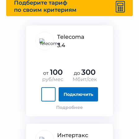
Подберите тариф
по своим критериям
Telecoma
3.4
100
300
от
до
руб/мес
Мбит/сек
Подключить
Подробнее
Интертакс