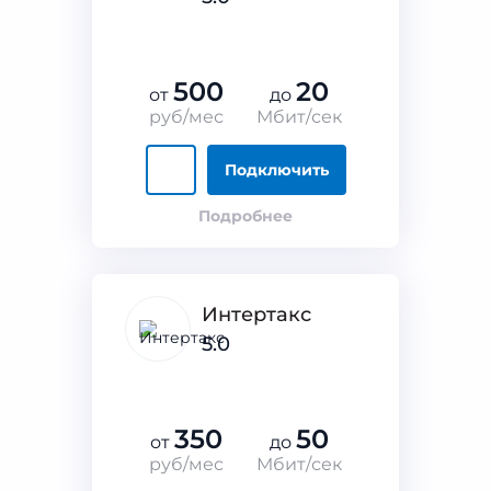
500
20
от
до
руб/мес
Мбит/сек
Подключить
Подробнее
Интертакс
5.0
350
50
от
до
руб/мес
Мбит/сек