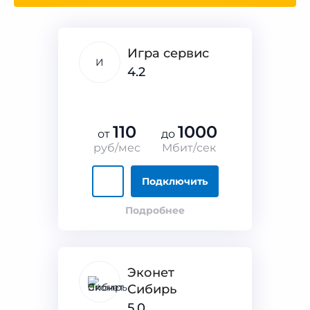
Игра сервис
И
4.2
110
1000
от
до
руб/мес
Мбит/сек
Подключить
Подробнее
Эконет
Сибирь
5.0