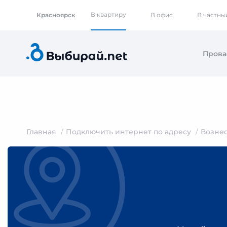
В квартиру
Красноярск
В офис
В частны
Пров
Главная
Подключить интернет по адресу
Возне