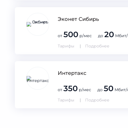
Эконет Сибирь
500
20
от
р/мес до
Мбит/
Тарифы
Подробнее
Интертакс
350
50
от
р/мес до
Мбит/
Тарифы
Подробнее