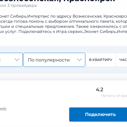
дено
3 провайдера
онет Сибирь,Интертакс по адресу Вознесенская, Красноярс
всегда готова помочь с выбором оптимального пакета, кот
ции и специальные предложения. Также ознакомьтесь с от
х услуг. Подключайтесь к Игра сервис,Эконет Сибирь,Инт
По популярности
В КВАРТИРУ
ЧА
4.2
Читать
отзы
т/с
Подключить