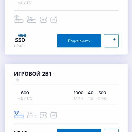
МБИТ/С
890
+
550
Подключить
₽/МЕС
ИГРОВОЙ 2В1+
800
1000
40
500
МБИТ/С
МИН
ГБ
СМС