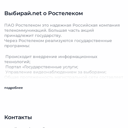
Выбирай.net о Ростелеком
ПАО Ростелеком это надежная Российская компания
телекоммуникаций. Большая часть акций
принадлежит государству.
Через Ростелеком реализуются государственные
программы:
Происходит внедрение информационных
технологий;
Портал «Государственные услуги;
Управление видеонаблюдением за выборами;
Общая протяженность магистральной сети составляет
более 500 000км.
подробнее
История Ростелеком
Организация была создана в 1992 г. Она заменила
Министерство связи СССР. В нее вошли около 20
госпредприятий связи. В 1993г. организация
преобразовалась в ОАО «Ростелеком». Компания
Контакты
обеспечивала связь между городами и государствами.
2009 г.
стал годом присоединения еще 7