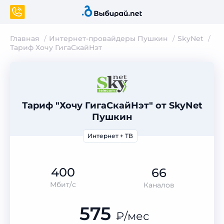
Главная
Интернет-провайдеры Пушкин
SkyNet
Тариф Хочу ГигаСкайНэт
Тариф "Хочу ГигаСкайНэт" от SkyNet
Пушкин
Интернет + ТВ
400
66
Мбит/с
Каналов
575
₽
/мес