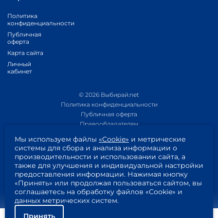
Политика
конфиденциальности
Публичная
оферта
Карта сайта
Личный
кабинет
© 2026 Выбирай.net
Политика конфиденциальности
Публичная оферта
Правообладателям
Политика обработки персональных данных
Мы используем файлы
«Cookie»
и метрические
Приложение 1
системы для сбора и анализа информации о
Приложение 2
производительности и использовании сайта, а
Пользовательское соглашение
также для улучшения и индивидуальной настройки
Согласие на обработку персональных данных
предоставления информации. Нажимая кнопку
«Принять» или продолжая пользоваться сайтом, вы
соглашаетесь на обработку файлов «Cookie» и
данных метрических систем.
Принять