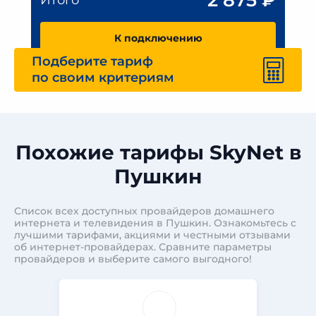
2 875
₽
Итого
К подключению
Подберите тариф
по своим критериям
Похожие тарифы SkyNet в
Пушкин
Список всех доступных провайдеров домашнего
интернета и телевидения в Пушкин. Ознакомьтесь с
лучшими тарифами, акциями и честными отзывами
об интернет-провайдерах. Сравните параметры
провайдеров и выберите самого выгодного!