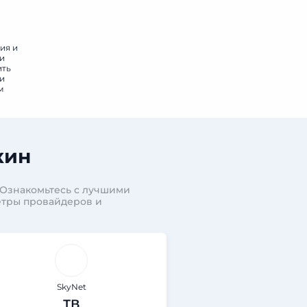
ия и
 и
ить
 и
м
кин
 Ознакомьтесь с лучшими
етры провайдеров и
SkyNet
SkyNe
ТВ
ИНТЕРН