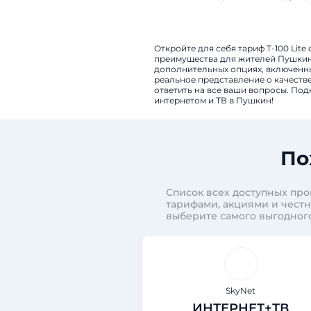
12 месяцев – разовый 4800 руб. 
Откройте для себя тариф T-100 Lit
преимущества для жителей Пушкин.
дополнительных опциях, включенных
реальное представление о качеств
ответить на все ваши вопросы. Под
интернетом и ТВ в Пушкин!
По
Список всех доступных пр
тарифами, акциями и чест
выберите самого выгодног
SkyNet
ИНТЕРНЕТ+ТВ