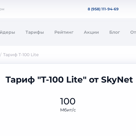
дом
8 (958) 111-94-69
айдеры
Тарифы
Рейтинг
Акции
Блог
О
Тариф T-100 Lite
Тариф "T-100 Lite" от SkyNe
100
Мбит/с