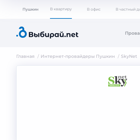
В квартиру
Пушкин
В офис
В частный 
Пров
Главная
Интернет-провайдеры Пушкин
SkyNet