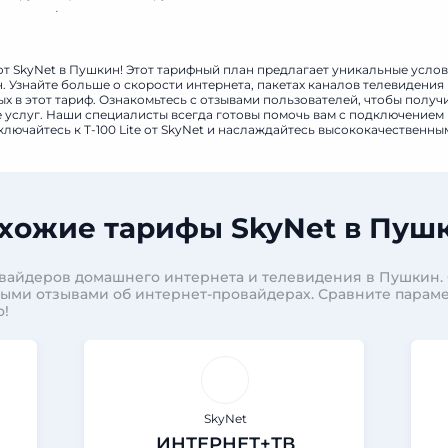
(400 руб/мес), скидка 1800 руб.
e от SkyNet в Пушкин! Этот тарифный план предлагает уникальные услов
 Узнайте больше о скорости интернета, пакетах каналов телевидения
 в этот тариф. Ознакомьтесь с отзывами пользователей, чтобы получ
е услуг. Наши специалисты всегда готовы помочь вам с подключением
ключайтесь к T-100 Lite от SkyNet и наслаждайтесь высококачественны
хожие тарифы SkyNet в Пуш
овайдеров домашнего интернета и телевидения в Пушкин.
ными отзывами об интернет-провайдерах. Сравните парам
о!
SkyNet
ИНТЕРНЕТ+ТВ