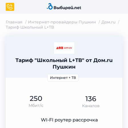
Главная
Интернет-провайдеры Пушкин
Дом.ru
Тариф Школьный L+ТВ
Тариф "Школьный L+ТВ" от Дом.ru
Пушкин
Интернет + ТВ
250
136
Мбит/с
Каналов
WI-FI роутер рассрочка