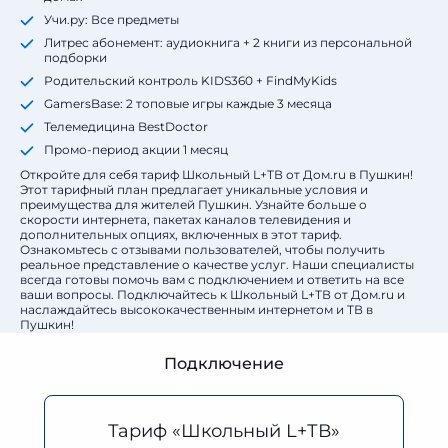
Учи.ру: Все предметы
Литрес абонемент: аудиокнига + 2 книги из персональной
подборки
Родительский контроль KIDS360 + FindMyKids
GamersBase: 2 топовые игры каждые 3 месяца
Телемедицина BestDoctor
Промо-период акции 1 месяц
Откройте для себя тариф Школьный L+ТВ от Дом.ru в Пушкин!
Этот тарифный план предлагает уникальные условия и
преимущества для жителей Пушкин. Узнайте больше о
скорости интернета, пакетах каналов телевидения и
дополнительных опциях, включенных в этот тариф.
Ознакомьтесь с отзывами пользователей, чтобы получить
реальное представление о качестве услуг. Наши специалисты
всегда готовы помочь вам с подключением и ответить на все
ваши вопросы. Подключайтесь к Школьный L+ТВ от Дом.ru и
наслаждайтесь высококачественным интернетом и ТВ в
Пушкин!
Подключение
Тариф «Школьный L+ТВ»