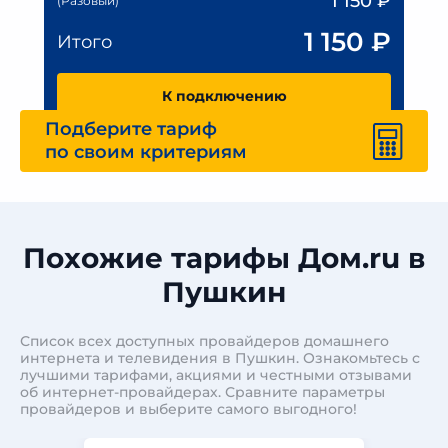
1 150
₽
(Разовый)
1 150
₽
Итого
К подключению
Подберите тариф
по своим критериям
Похожие тарифы Дом.ru в
Пушкин
Список всех доступных провайдеров домашнего
интернета и телевидения в Пушкин. Ознакомьтесь с
лучшими тарифами, акциями и честными отзывами
об интернет-провайдерах. Сравните параметры
провайдеров и выберите самого выгодного!