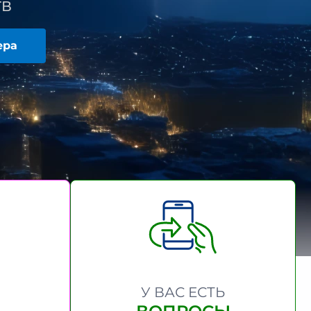
ТВ
ера
У ВАС ЕСТЬ