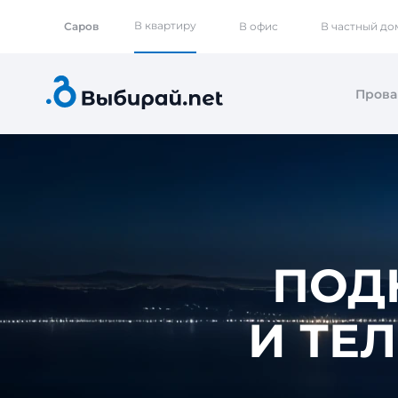
В квартиру
Саров
В офис
В частный до
Пров
ПОД
И ТЕ