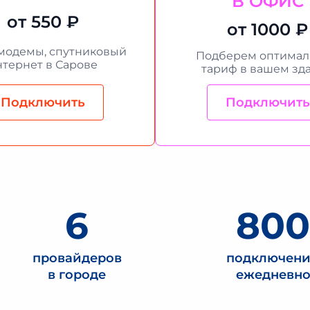
В ОФИС
от 550 ₽
от 1000 ₽
модемы, спутниковый
Подберем оптима
нтернет в Сарове
тариф в вашем зд
Подключить
Подключить
6
80
провайдеров
подключен
в городе
ежедневн