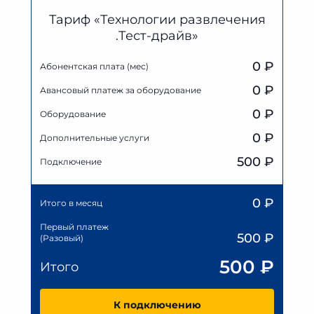
Тариф «Технологии развлечения
.Тест-драйв»
0 ₽
Абонентская плата (мес)
0
₽
Авансовый платеж за оборудование
0
₽
Оборудование
0
₽
Дополнительные услуги
500 ₽
Подключение
0
₽
Итого в месяц
Первый платеж
500
₽
(Разовый)
500
₽
Итого
К подключению