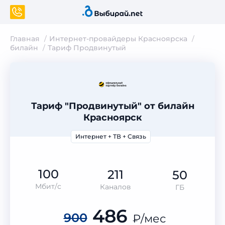
Главная
Интернет-провайдеры Красноярска
билайн
Тариф Продвинутый
Тариф "Продвинутый" от билайн
Красноярск
Интернет + ТВ + Связь
100
211
50
Мбит/с
Каналов
ГБ
486
900
₽
/мес