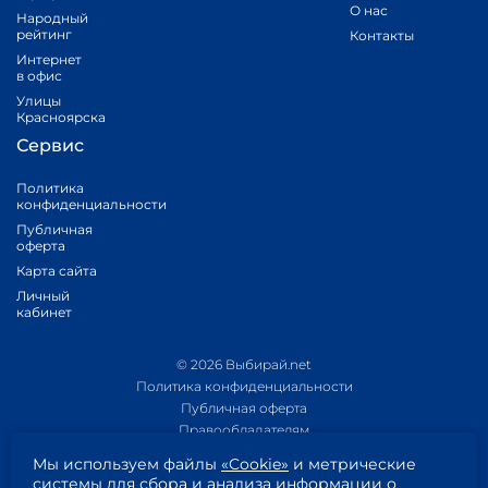
О нас
Народный
рейтинг
Контакты
Интернет
в офис
Улицы
Красноярска
Сервис
Политика
конфиденциальности
Публичная
оферта
Карта сайта
Личный
кабинет
© 2026 Выбирай.net
Политика конфиденциальности
Публичная оферта
Правообладателям
Политика обработки персональных данных
Мы используем файлы
«Cookie»
и метрические
Приложение 1
системы для сбора и анализа информации о