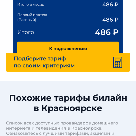
486
₽
Итого в месяц
Первый платеж
486
₽
(Разовый)
486
₽
Итого
К подключению
Подберите тариф
по своим критериям
Похожие тарифы билайн
в Красноярске
Список всех доступных провайдеров домашнего
интернета и телевидения в Красноярске.
Ознакомьтесь с лучшими тарифами, акциями и