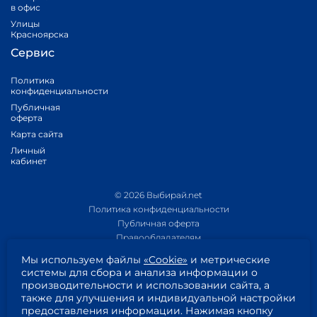
в офис
Улицы
Красноярска
Сервис
Политика
конфиденциальности
Публичная
оферта
Карта сайта
Личный
кабинет
© 2026 Выбирай.net
Политика конфиденциальности
Публичная оферта
Правообладателям
Политика обработки персональных данных
Мы используем файлы
«Cookie»
и метрические
Приложение 1
системы для сбора и анализа информации о
Приложение 2
производительности и использовании сайта, а
Согласие на обработку персональных данных
также для улучшения и индивидуальной настройки
Пользовательское соглашение
предоставления информации. Нажимая кнопку