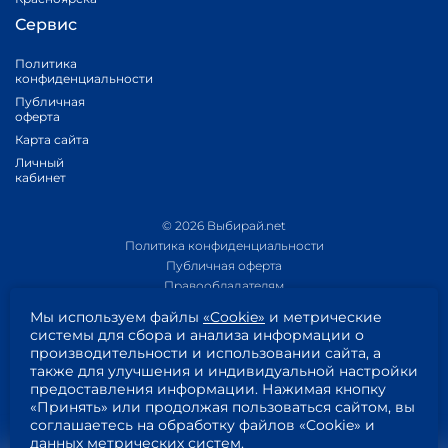
Сервис
Политика
конфиденциальности
Публичная
оферта
Карта сайта
Личный
кабинет
© 2026 Выбирай.net
Политика конфиденциальности
Публичная оферта
Правообладателям
Политика обработки персональных данных
Мы используем файлы
«Cookie»
и метрические
Приложение 1
системы для сбора и анализа информации о
Приложение 2
производительности и использовании сайта, а
Согласие на обработку персональных данных
также для улучшения и индивидуальной настройки
Пользовательское соглашение
предоставления информации. Нажимая кнопку
«Принять» или продолжая пользоваться сайтом, вы
соглашаетесь на обработку файлов «Cookie» и
данных метрических систем.