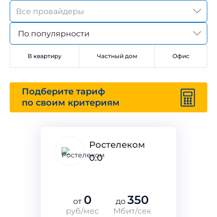
По популярности
В квартиру
Частный дом
Офис
Подберите тариф
по своим критериям
Ростелеком
0.0
0
350
от
до
руб/мес
Мбит/сек